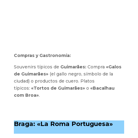
Compras y Gastronomía:
Souvenirs típicos de
Guimarães:
Compra
«Galos
de Guimarães»
(el gallo negro, símbolo de la
ciudad) o productos de cuero. Platos
típicos:
«Tortos de Guimarães»
o
«Bacalhau
com Broa»
.
Braga: «La Roma Portuguesa»