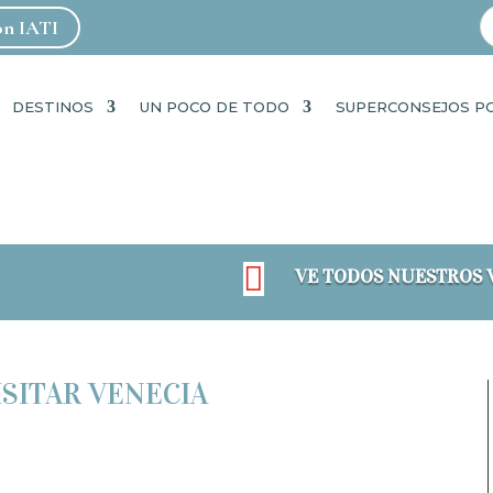
con IATI
DESTINOS
UN POCO DE TODO
SUPERCONSEJOS P

VE TODOS NUESTROS 
SITAR VENECIA