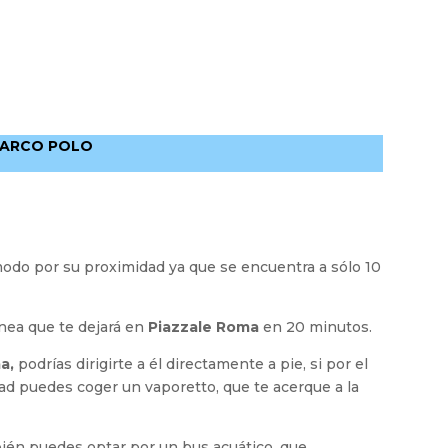
MARCO POLO
odo por su proximidad ya que se encuentra a sólo 10
nea que te dejará en
Piazzale Roma
en 20 minutos.
a,
podrías dirigirte a él directamente a pie, si por el
dad puedes coger un vaporetto, que te acerque a la
én puedes optar por un bus acuático, que