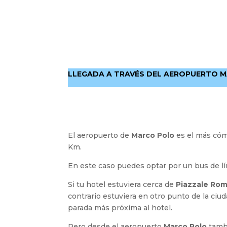
LLEGADA A TRAVÉS DEL AEROPUERTO 
El aeropuerto de
Marco Polo
es el más cóm
Km.
En este caso puedes optar por un bus de lí
Si tu hotel estuviera cerca de
Piazzale Rom
contrario estuviera en otro punto de la ciu
parada más próxima al hotel.
Pero desde el aeropuerto
Marco Polo
tambi