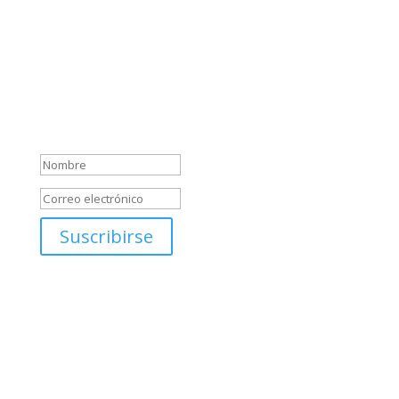
emocionantes alrededor del mundo.
Sabemos que el mundo está lleno de maravillas
esperando ser descubiertas, y estamos aquí para
ayudarte a desatar tu espíritu aventurero y crear
recuerdos inolvidables.
Mensaje de éxito
Suscribirse