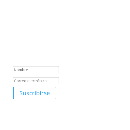
destinos de ensueño. Te ofreceremos
recomendaciones de lugares imprescindibles, y
compartiremos contigo nuestras experiencias más
emocionantes alrededor del mundo.
Sabemos que el mundo está lleno de maravillas
esperando ser descubiertas, y estamos aquí para
ayudarte a desatar tu espíritu aventurero y crear
recuerdos inolvidables.
Mensaje de éxito
Suscribirse