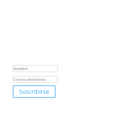
destinos de ensueño. Te ofreceremos
recomendaciones de lugares imprescindibles, y
compartiremos contigo nuestras experiencias más
emocionantes alrededor del mundo.
Sabemos que el mundo está lleno de maravillas
esperando ser descubiertas, y estamos aquí para
ayudarte a desatar tu espíritu aventurero y crear
recuerdos inolvidables.
Mensaje de éxito
Suscribirse