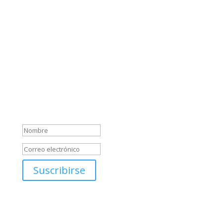
rutas que te ayudarán a planificar tus próximos
destinos de ensueño. Te ofreceremos
recomendaciones de lugares imprescindibles, y
compartiremos contigo nuestras experiencias más
emocionantes alrededor del mundo.
Sabemos que el mundo está lleno de maravillas
esperando ser descubiertas, y estamos aquí para
ayudarte a desatar tu espíritu aventurero y crear
recuerdos inolvidables.
Mensaje de éxito
Suscribirse