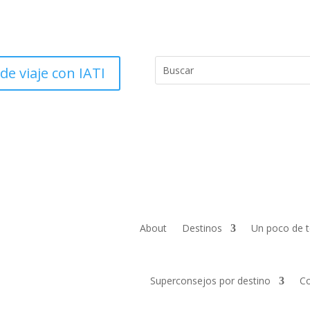
e viaje con IATI
About
Destinos
Un poco de 
Superconsejos por destino
Co