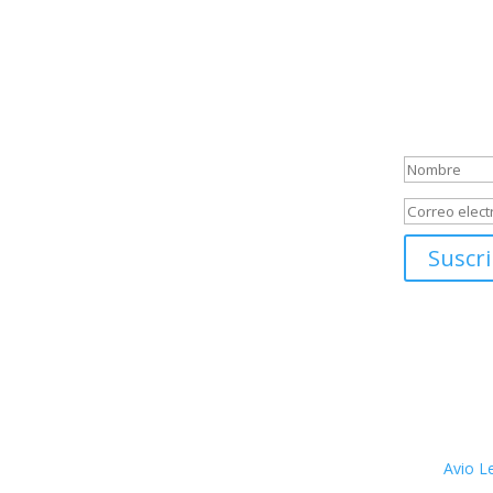
emocionante
Sabemos que
ser descubie
espíritu ave
Mensaje
Suscri
Avio L