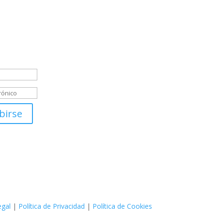
s alrededor del mundo.
 el mundo está lleno de maravillas esperando
rtas, y estamos aquí para ayudarte a desatar tu
nturero y crear recuerdos inolvidables.
 de éxito
birse
egal
|
Política de Privacidad
|
Política de Cookies