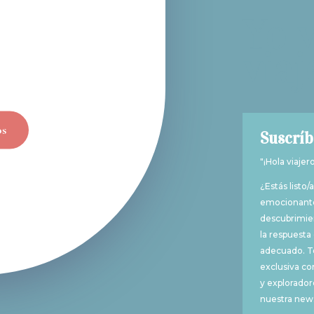
Yo 
viaj
os
Suscríb
"¡Hola viajer
¿Estás listo
emocionante
descubrimien
la respuesta 
adecuado. Te
exclusiva co
y explorador
nuestra news