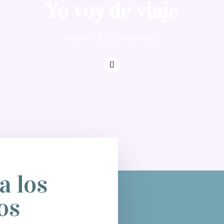
Yo voy de viaje
CARLOS GUERRERO
a los
os