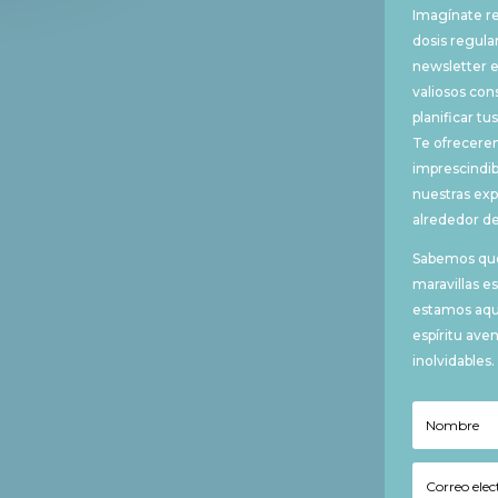
Imagínate re
dosis regular
newsletter e
valiosos con
planificar t
Te ofrecere
imprescindi
nuestras ex
alrededor d
Sabemos que
maravillas e
estamos aquí
espíritu ave
inolvidables.