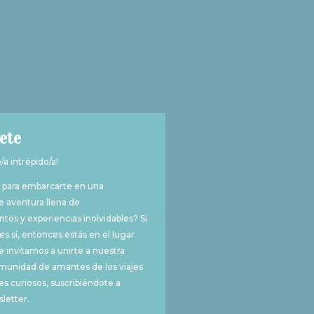
voy de
e
ete
o/a intrépido/a!
/a para embarcarte en una
 aventura llena de
tos y experiencias inolvidables? Si
es sí, entonces estás en el lugar
 invitamos a unirte a nuestra
munidad de amantes de los viajes
es curiosos, suscribiéndote a
letter.