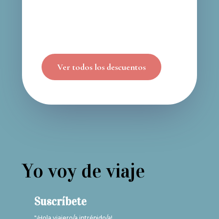
Ver todos los descuentos
Yo voy de viaje
Suscríbete
"¡Hola viajero/a intrépido/a!