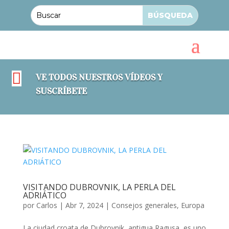

VE TODOS NUESTROS VÍDEOS Y
SUSCRÍBETE
VISITANDO DUBROVNIK, LA PERLA DEL
ADRIÁTICO
por
Carlos
|
Abr 7, 2024
|
Consejos generales
,
Europa
La ciudad croata de Dubrovnik, antigua Ragusa, es uno