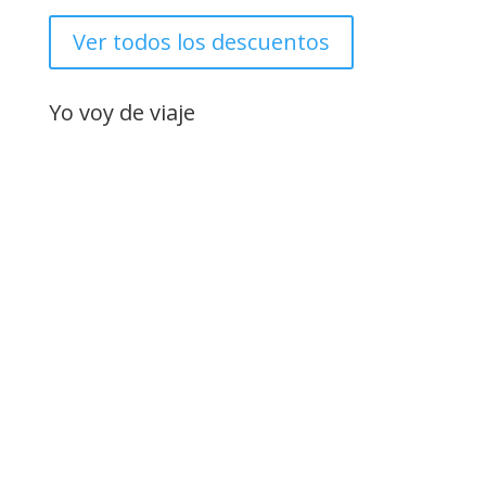
Ver todos los descuentos
Yo voy de viaje
Suscríbete
"¡Hola viajero/a intrépido/a!
¿Estás listo/a para embarcarte en una emocionante
aventura llena de descubrimientos y experiencias
inolvidables? Si la respuesta es sí, entonces estás en el
lugar adecuado. Te invitamos a unirte a nuestra
exclusiva comunidad de amantes de los viajes y
exploradores curiosos, suscribiéndote a nuestra
newsletter.
Imagínate recibir en tu bandeja de entrada una dosis
regular de inspiración viajera. Nuestra newsletter está