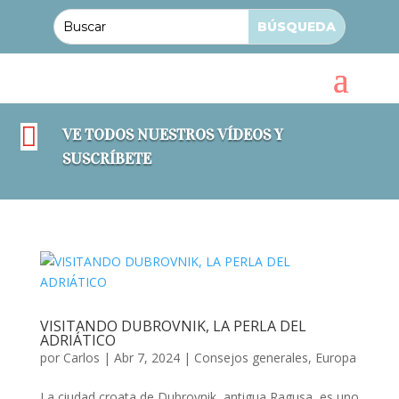

VE TODOS NUESTROS VÍDEOS Y
SUSCRÍBETE
VISITANDO DUBROVNIK, LA PERLA DEL
ADRIÁTICO
por
Carlos
|
Abr 7, 2024
|
Consejos generales
,
Europa
La ciudad croata de Dubrovnik, antigua Ragusa, es uno