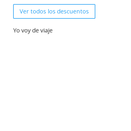
Ver todos los descuentos
Yo voy de viaje
Suscríbete
"¡Hola viajero/a intrépido/a!
¿Estás listo/a para embarcarte en una emocionante
aventura llena de descubrimientos y experiencias
inolvidables? Si la respuesta es sí, entonces estás en el
lugar adecuado. Te invitamos a unirte a nuestra
exclusiva comunidad de amantes de los viajes y
exploradores curiosos, suscribiéndote a nuestra
newsletter.
Imagínate recibir en tu bandeja de entrada una dosis
regular de inspiración viajera. Nuestra newsletter está